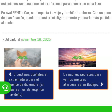
estaciones son una excelente referencia para ahorrar en cada litro.
En Aval RENT a Car, nos importa tu viaje y también tu ahorro. Con un poco
de planificación, puedes repostar inteligentemente y sacarle más partido
al coche.
Publicado el
noviembre 16, 2025
Artículos
relacionados
5 destinos otoñales en
5 rincones secretos para
Extremadura para el
ver los mejores
puente de diciembre (si
atardeceres en Badajoz
quieres huir del espíritu
navideño)