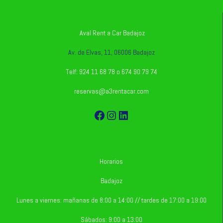
Aval Rent a Car Badajoz
Av. de Elvas, 11, 06006 Badajoz
Telf: 924 11 68 78 o 674 90 79 74
reservas@a3rentacar.com
Facebook
Instagram
LinkedIn
Horarios
Badajoz
Lunes a viernes: mañanas de 8:00 a 14:00 // tardes de 17:00 a 19:00
Sábados: 9:00 a 13:00