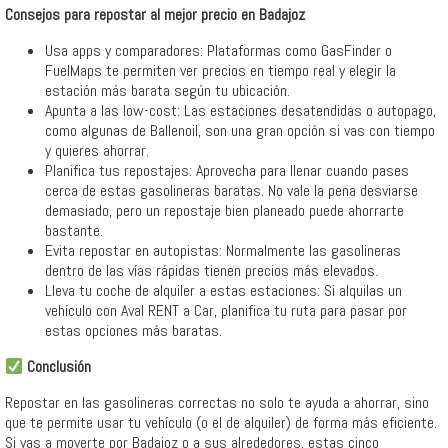
Consejos para repostar al mejor precio en Badajoz
Usa apps y comparadores: Plataformas como GasFinder o
FuelMaps te permiten ver precios en tiempo real y elegir la
estación más barata según tu ubicación.
Apunta a las low-cost: Las estaciones desatendidas o autopago,
como algunas de Ballenoil, son una gran opción si vas con tiempo
y quieres ahorrar.
Planifica tus repostajes: Aprovecha para llenar cuando pases
cerca de estas gasolineras baratas. No vale la pena desviarse
demasiado, pero un repostaje bien planeado puede ahorrarte
bastante.
Evita repostar en autopistas: Normalmente las gasolineras
dentro de las vías rápidas tienen precios más elevados.
Lleva tu coche de alquiler a estas estaciones: Si alquilas un
vehículo con Aval RENT a Car, planifica tu ruta para pasar por
estas opciones más baratas.
Conclusión
Repostar en las gasolineras correctas no solo te ayuda a ahorrar, sino
que te permite usar tu vehículo (o el de alquiler) de forma más eficiente.
Si vas a moverte por Badajoz o a sus alrededores, estas cinco