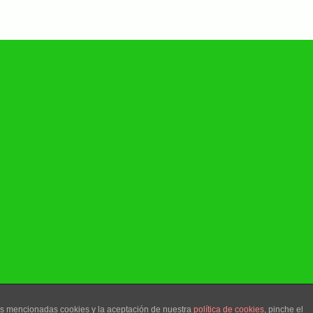
las mencionadas cookies y la aceptación de nuestra
política de cookies
, pinche el