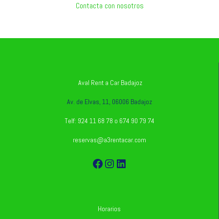
Contacta con nosotros
Aval Rent a Car Badajoz
Av. de Elvas, 11, 06006 Badajoz
Telf: 924 11 68 78 o 674 90 79 74
reservas@a3rentacar.com
Facebook
Instagram
LinkedIn
Horarios