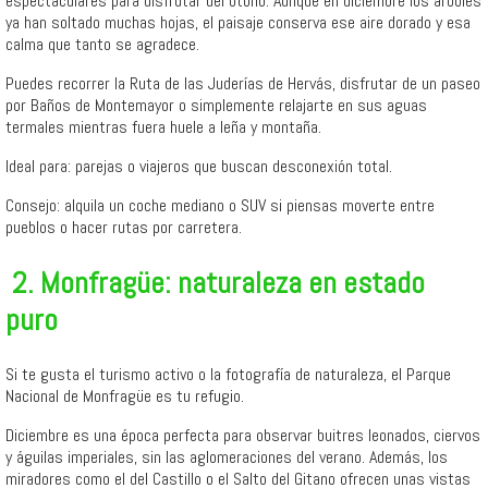
espectaculares para disfrutar del otoño. Aunque en diciembre los árboles
ya han soltado muchas hojas, el paisaje conserva ese aire dorado y esa
calma que tanto se agradece.
Puedes recorrer la Ruta de las Juderías de Hervás, disfrutar de un paseo
por Baños de Montemayor o simplemente relajarte en sus aguas
termales mientras fuera huele a leña y montaña.
Ideal para: parejas o viajeros que buscan desconexión total.
Consejo: alquila un coche mediano o SUV si piensas moverte entre
pueblos o hacer rutas por carretera.
️ 2. Monfragüe: naturaleza en estado
puro
Si te gusta el turismo activo o la fotografía de naturaleza, el Parque
Nacional de Monfragüe es tu refugio.
Diciembre es una época perfecta para observar buitres leonados, ciervos
y águilas imperiales, sin las aglomeraciones del verano. Además, los
miradores como el del Castillo o el Salto del Gitano ofrecen unas vistas