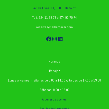
Av. de Elvas, 11, 06006 Badajoz
Telf: 924 11 68 78 o 674 90 79 74
reservas@a3rentacar.com
Facebook
Instagram
LinkedIn
Horarios
Badajoz
Lunes a viernes: mañanas de 8:00 a 14:00 // tardes de 17:00 a 19:00
Sábados: 9:00 a 13:00
Alquiler de coches
Alquiler de furgonetas