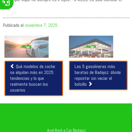
rumbo.
Publicado el
noviembre 7, 2025
Artículos
relacionados
Qué modelos de coche
Las 5 gasolineras más
se alquilan más en 2025:
baratas de Badajoz: dónde
tendencias y lo que
repostar sin vaciar el
realmente buscan los
bolsillo
usuarios
Aval Rent a Car Badajoz