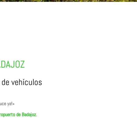
ADAJOZ
 de vehículos
uce ya!»
eropuerto de Badajoz
.