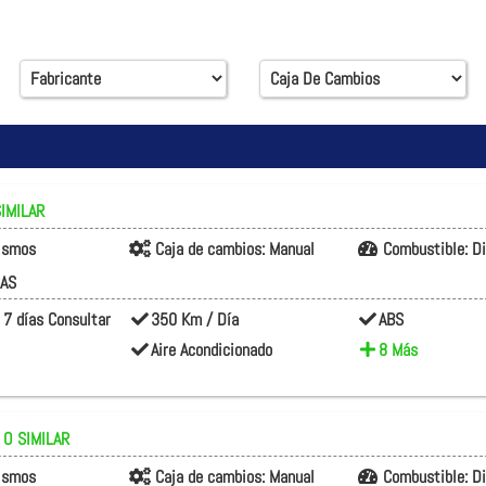
IMILAR
rismos
Caja de cambios:
Manual
Combustible:
D
CAS
 7 días Consultar
350 Km / Día
ABS
Aire Acondicionado
8 Más
 O SIMILAR
rismos
Caja de cambios:
Manual
Combustible:
D