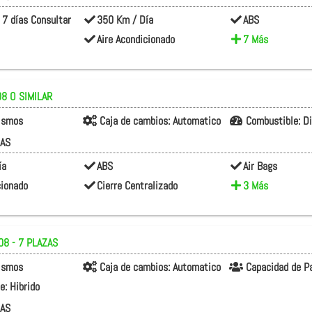
 7 días Consultar
350 Km / Día
ABS
Aire Acondicionado
7 Más
8 O SIMILAR
rismos
Caja de cambios:
Automatico
Combustible:
D
CAS
ía
ABS
Air Bags
cionado
Cierre Centralizado
3 Más
08 - 7 PLAZAS
rismos
Caja de cambios:
Automatico
Capacidad de P
le:
Hibrido
CAS