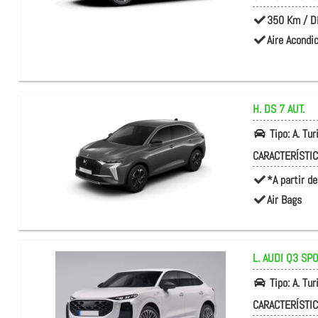
350 Km / D
Aire Acondi
H. DS
7 AUT.
Tipo:
A. Tu
CARACTERÍSTI
*A partir de
Air Bags
L. AUDI
Q3 SP
Tipo:
A. Tu
CARACTERÍSTI