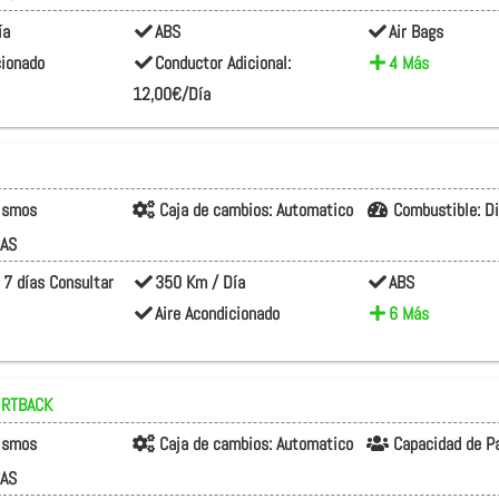
ía
ABS
Air Bags
cionado
Conductor Adicional:
4 Más
12,00€/Día
rismos
Caja de cambios:
Automatico
Combustible:
D
CAS
 7 días Consultar
350 Km / Día
ABS
Aire Acondicionado
6 Más
ORTBACK
rismos
Caja de cambios:
Automatico
Capacidad de P
CAS