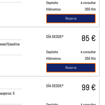
Depósito
A consultar
350 Km
Kilómetros
Reserva
85 €
DÍA DESDE*
iesel/Gasolina
Depósito
A consultar
350 Km
Kilómetros
Reserva
99 €
DÍA DESDE*
asajeros:
5
Depósito
A consultar