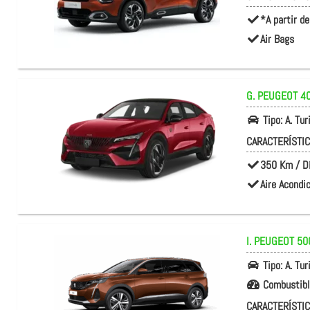
*A partir de
Air Bags
G. PEUGEOT
40
Tipo:
A. Tu
CARACTERÍSTI
350 Km / D
Aire Acondi
I. PEUGEOT
50
Tipo:
A. Tu
Combustib
CARACTERÍSTI