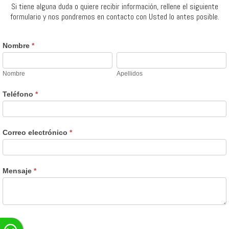
Si tiene alguna duda o quiere recibir información, rellene el siguiente
formulario y nos pondremos en contacto con Usted lo antes posible.
Formulario
Nombre
*
Aval
Nombre
Apellidos
Badajoz
Nombre
Apellidos
Teléfono
*
Correo electrónico
*
Mensaje
*