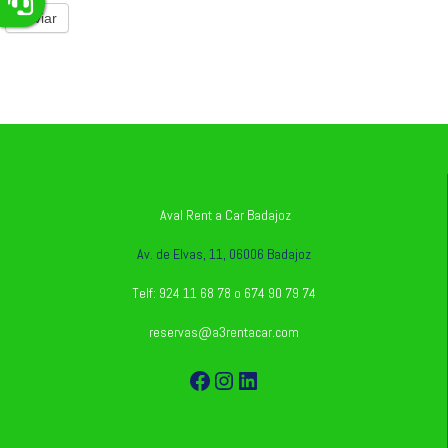
Enviar
Aval Rent a Car Badajoz
Av. de Elvas, 11, 06006 Badajoz
Telf: 924 11 68 78 o 674 90 79 74
reservas@a3rentacar.com
Facebook
Instagram
LinkedIn