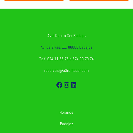
Aval Rent a Car Badajoz
Av. de Elvas, 11, 06006 Badajoz
Telf: 924 11 68 78 o 674 90 79 74
reservas@a3rentacar.com
Facebook
Instagram
LinkedIn
Horarios
Badajoz