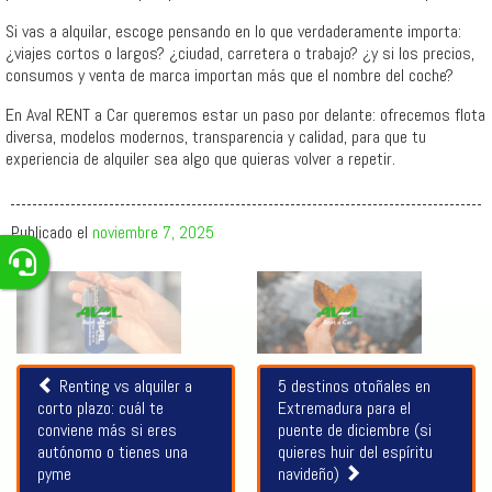
Si vas a alquilar, escoge pensando en lo que verdaderamente importa:
¿viajes cortos o largos? ¿ciudad, carretera o trabajo? ¿y si los precios,
consumos y venta de marca importan más que el nombre del coche?
En Aval RENT a Car queremos estar un paso por delante: ofrecemos flota
diversa, modelos modernos, transparencia y calidad, para que tu
experiencia de alquiler sea algo que quieras volver a repetir.
Publicado el
noviembre 7, 2025
Artículos
relacionados
Renting vs alquiler a
5 destinos otoñales en
corto plazo: cuál te
Extremadura para el
conviene más si eres
puente de diciembre (si
autónomo o tienes una
quieres huir del espíritu
pyme
navideño)