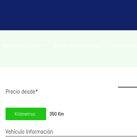
Alquiler de Coches
Alquiler de Furgonetas
Fin de seman
Precio desde*
Kilómetros:
350 Km
Vehículo Información