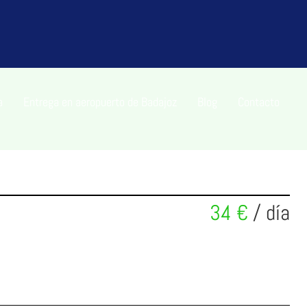
a
Entrega en aeropuerto de Badajoz
Blog
Contacto
34 €
/ día