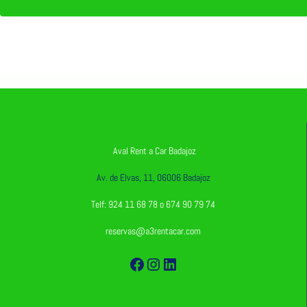
Otros
vehículos
Aval Rent a Car Badajoz
Av. de Elvas, 11, 06006 Badajoz
Telf: 924 11 68 78 o 674 90 79 74
reservas@a3rentacar.com
Facebook
Instagram
LinkedIn