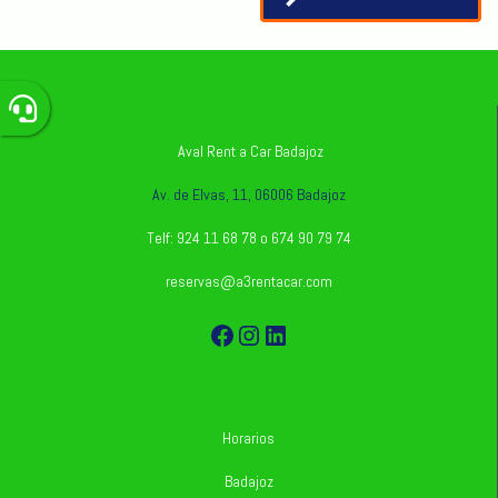
vehículos
Aval Rent a Car Badajoz
Av. de Elvas, 11, 06006 Badajoz
Telf: 924 11 68 78 o 674 90 79 74
reservas@a3rentacar.com
Facebook
Instagram
LinkedIn
Horarios
Badajoz