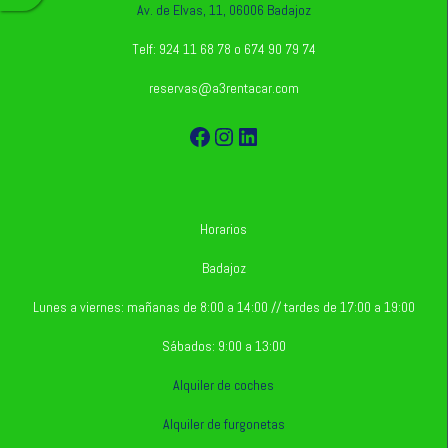
Av. de Elvas, 11, 06006 Badajoz
Telf: 924 11 68 78 o 674 90 79 74
reservas@a3rentacar.com
Facebook
Instagram
LinkedIn
Horarios
Badajoz
Lunes a viernes: mañanas de 8:00 a 14:00 // tardes de 17:00 a 19:00
Sábados: 9:00 a 13:00
Alquiler de coches
Alquiler de furgonetas