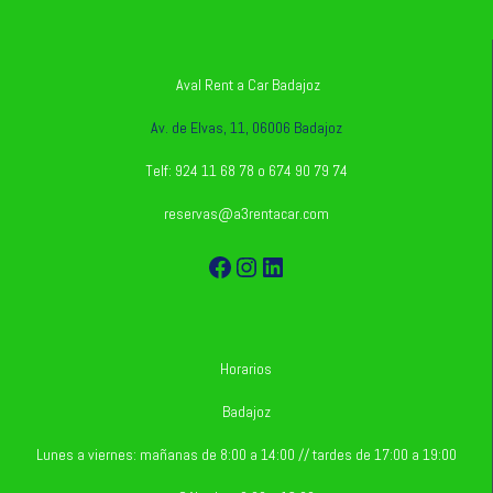
Aval Rent a Car Badajoz
Av. de Elvas, 11, 06006 Badajoz
Telf: 924 11 68 78 o 674 90 79 74
reservas@a3rentacar.com
Facebook
Instagram
LinkedIn
Horarios
Badajoz
Lunes a viernes: mañanas de 8:00 a 14:00 // tardes de 17:00 a 19:00