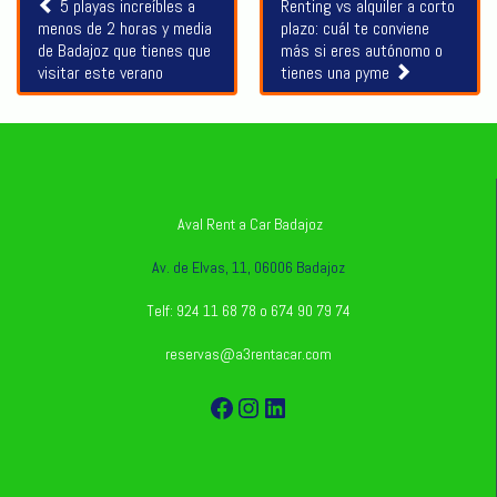
5 playas increíbles a
Renting vs alquiler a corto
menos de 2 horas y media
plazo: cuál te conviene
de Badajoz que tienes que
más si eres autónomo o
visitar este verano
tienes una pyme
Aval Rent a Car Badajoz
Av. de Elvas, 11, 06006 Badajoz
Telf: 924 11 68 78 o 674 90 79 74
reservas@a3rentacar.com
Facebook
Instagram
LinkedIn