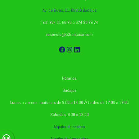
Av. de Elvas, 11, 06006 Badajoz
Telf: 924 11 68 78 o 674 90 79 74
reservas@a3rentacar.com
Facebook
Instagram
LinkedIn
Horarios
Badajoz
Lunes a viernes: mañanas de 8:00 a 14:00 // tardes de 17:00 a 19:00
Sábados: 9:00 a 13:00
Alquiler de coches
Alquiler de furgonetas