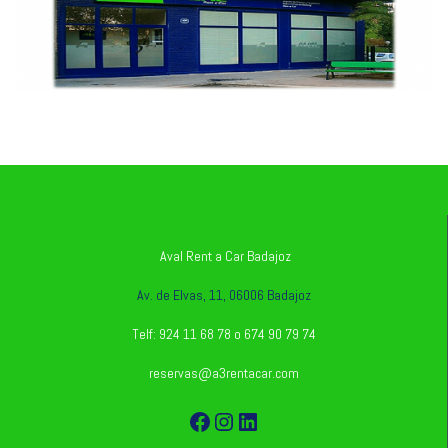
Aval Rent a Car Badajoz
Av. de Elvas, 11, 06006 Badajoz
Telf: 924 11 68 78 o 674 90 79 74
reservas@a3rentacar.com
Facebook
Instagram
LinkedIn